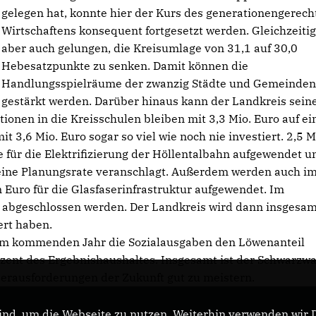
gelegen hat, konnte hier der Kurs des generationengerech
Wirtschaftens konsequent fortgesetzt werden. Gleichzeitig 
aber auch gelungen, die Kreisumlage von 31,1 auf 30,0
Hebesatzpunkte zu senken. Damit können die
Handlungsspielräume der zwanzig Städte und Gemeinden
gestärkt werden. Darüber hinaus kann der Landkreis sein
itionen in die Kreisschulen bleiben mit 3,3 Mio. Euro auf e
 3,6 Mio. Euro sogar so viel wie noch nie investiert. 2,5 M
 für die Elektrifizierung der Höllentalbahn aufgewendet u
 eine Planungsrate veranschlagt. Außerdem werden auch i
Euro für die Glasfaserinfrastruktur aufgewendet. Im
abgeschlossen werden. Der Landkreis wird dann insgesam
ert haben.
h im kommenden Jahr die Sozialausgaben den Löwenanteil
zent des Ergebnishaushaltes. Insgesamt ist der Schwarzwa
eHerausforderungen der Zukunft gut zu meistern.
nd, um die Webseite zu nutzen. Weiterhin verwenden wir Di