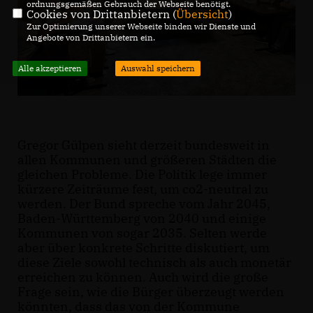
ordnungsgemäßen Gebrauch der Webseite benötigt.
Cookies von Drittanbietern (
Übersicht
)
Zur Optimierung unserer Webseite binden wir Dienste und
Angebote von Drittanbietern ein.
Alle akzeptieren
Auswahl speichern
Gregor Gülpen sieht derzeit bundesweit in
allen Kommunen und größeren Städten die
gleichen Probleme. Die Politik lege immer
kürzere Zeiträume fest, um co2-neutral zu
werden. Der Bund spreche vom Jahr 2045,
Baden-Württemberg von 2040 und einige
Kommunen von sogar 2035. Selten werde
aber über konkrete Schritte diskutiert, um
diese Ziele sowohl technisch als auch monetär
erreichen zu können. Auch wird die große
Frage sein, wie die Bürger überzeugt werden
könnten, dass das von der Kommune