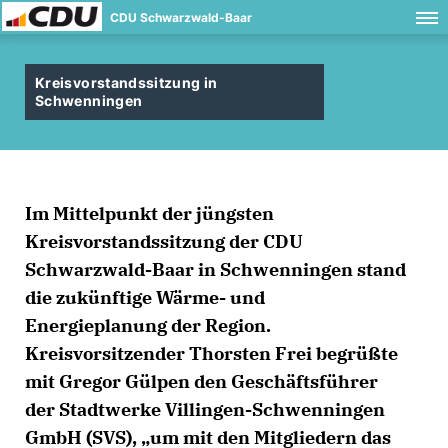
CDU Schwarzwald-Baar
Kreisvorstandssitzung in
Schwenningen
Im Mittelpunkt der jüngsten
Kreisvorstandssitzung
der CDU
Schwarzwald-Baar
i
n Schwenningen
stand
die
zukünftige Wärme- und
Energieplanung
der Region.
Kreisvorsitzender Thorsten Frei begrüßte
mit
Gregor Gülpen
den
G
eschäftsführer
der
Stadtwerke Villingen-Schwenningen
GmbH (SVS)
,
um mit den Mitgliedern das