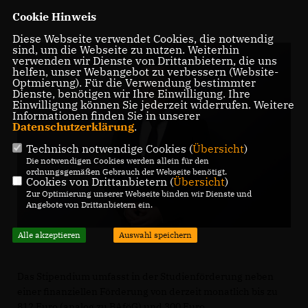
Cookie Hinweis
Diese Webseite verwendet Cookies, die notwendig
sind, um die Webseite zu nutzen. Weiterhin
verwenden wir Dienste von Drittanbietern, die uns
helfen, unser Webangebot zu verbessern (Website-
Optmierung). Für die Verwendung bestimmter
Dienste, benötigen wir Ihre Einwilligung. Ihre
Einwilligung können Sie jederzeit widerrufen. Weitere
Informationen finden Sie in unserer
Datenschutzerklärung
.
Technisch notwendige Cookies (
Übersicht
)
Die notwendigen Cookies werden allein für den
ordnungsgemäßen Gebrauch der Webseite benötigt.
Cookies von Drittanbietern (
Übersicht
)
Zur Optimierung unserer Webseite binden wir Dienste und
Angebote von Drittanbietern ein.
Alle akzeptieren
Auswahl speichern
Das Stipendium umfasst in der Studienförderung neben
einer finanziellen Förderung von derzeit monatlich bis zu
812 Euro (analog zu BAföG) und 300 Euro