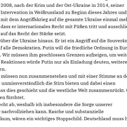
2008, nach der Krim und der Ost-Ukraine in 2014, seiner
Intervention in Weißrussland zu Beginn dieses Jahres un
mit dem Angriffskrieg auf die gesamte Ukraine einmal meh
dass er internationales Recht mit Füßen tritt und ausschli
auf das Recht der Stärke setzt.
über die Ukraine hinaus. Er ist ein Angriff auf die Souverän
 alle Demokratien. Putin will die friedliche Ordnung in Eu
n. Wir müssen ihm geschlossen Grenzen aufzeigen, um weit
Reaktionen würde Putin nur als Einladung deuten, weiter
en.
en müssen nun zusammenstehen und mit einer Stimme an d
 unmissverständlich die Stirn bieten und dabei einen
ass dies geschieht und die westliche Welt zusammenrückt.
n fürchtet.
echt ab, weshalb ich insbesondere die Sorge unserer
 nachvollziehen kann. Rasche und substanzielle
ikum, wären ein wichtiges Stoppschild. Deutschland muss 