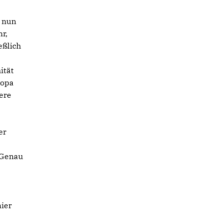
d nun
r,
eßlich
ität
ropa
ere
e
er
 Genau
hier