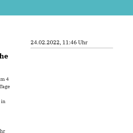
24.02.2022, 11:46 Uhr
che
um 4
 Tage
 in
ahr