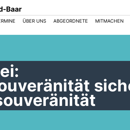
d-Baar
ERMINE
ÜBER UNS
ABGEORDNETE
MITMACHEN
ei:
uveränität sich
ouveränität