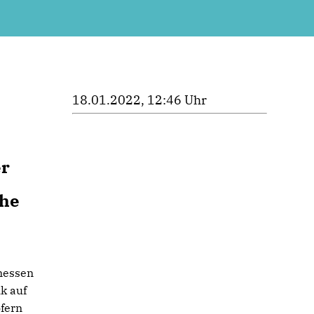
18.01.2022, 12:46 Uhr
er
che
messen
k auf
ofern