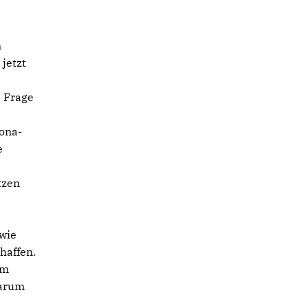
n
 jetzt
e Frage
ona-
e
tzen
 wie
haffen.
um
darum