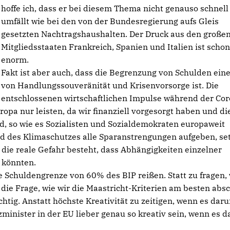
hoffe ich, dass er bei diesem Thema nicht genauso schnell
umfällt wie bei den von der Bundesregierung aufs Gleis
gesetzten Nachtragshaushalten. Der Druck aus den große
Mitgliedsstaaten Frankreich, Spanien und Italien ist schon
enorm.
Fakt ist aber auch, dass die Begrenzung von Schulden ein
von Handlungssouveränität und Krisenvorsorge ist. Die
entschlossenen wirtschaftlichen Impulse während der Cor
pa nur leisten, da wir finanziell vorgesorgt haben und di
, so wie es Sozialisten und Sozialdemokraten europaweit
d des Klimaschutzes alle Sparanstrengungen aufgeben, se
l die reale Gefahr besteht, dass Abhängigkeiten einzelner
n könnten.
 Schuldengrenze von 60% des BIP reißen. Statt zu fragen,
die Frage, wie wir die Maastricht-Kriterien am besten absc
chtig. Anstatt höchste Kreativität zu zeitigen, wenn es dar
zminister in der EU lieber genau so kreativ sein, wenn es 