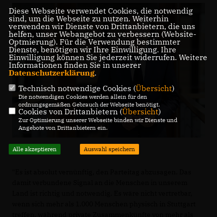
Diese Webseite verwendet Cookies, die notwendig
sind, um die Webseite zu nutzen. Weiterhin
verwenden wir Dienste von Drittanbietern, die uns
helfen, unser Webangebot zu verbessern (Website-
Optmierung). Für die Verwendung bestimmter
Dienste, benötigen wir Ihre Einwilligung. Ihre
Einwilligung können Sie jederzeit widerrufen. Weitere
Informationen finden Sie in unserer
Datenschutzerklärung
.
Technisch notwendige Cookies (
Übersicht
)
Die notwendigen Cookies werden allein für den
ordnungsgemäßen Gebrauch der Webseite benötigt.
Cookies von Drittanbietern (
Übersicht
)
Zur Optimierung unserer Webseite binden wir Dienste und
Angebote von Drittanbietern ein.
Alle akzeptieren
Auswahl speichern
"Es ist absolut vernünftig, den Parteitag abzusagen. Das
damit verbundene Signal an die Menschen in unserem
Land ist richtig und notwendig. Es wäre nicht vertretbar,
wenn sich mehr als 1.000 Menschen physisch in Stuttgart
treffen, während private Zusammenkünfte von mehr als